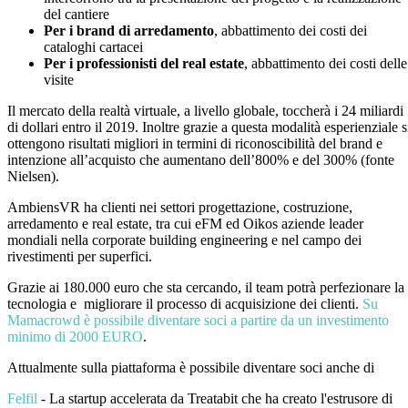
del cantiere
Per i brand di arredamento
, abbattimento dei costi dei
cataloghi cartacei
Per i professionisti del real estate
, abbattimento dei costi delle
visite
Il mercato della realtà virtuale, a livello globale, toccherà i 24 miliardi
di dollari entro il 2019. Inoltre grazie a questa modalità esperienziale s
ottengono risultati migliori in termini di riconoscibilità del brand e
intenzione all’acquisto che aumentano dell’800% e del 300% (fonte
Nielsen).
AmbiensVR ha clienti nei settori progettazione, costruzione,
arredamento e real estate, tra cui eFM ed Oikos aziende leader
mondiali nella corporate building engineering e nel campo dei
rivestimenti per superfici.
Grazie ai 180.000 euro che sta cercando, il team potrà perfezionare la
tecnologia e migliorare il processo di acquisizione dei clienti.
Su
Mamacrowd è possibile diventare soci a partire da un investimento
minimo di 2000 EURO
.
Attualmente sulla piattaforma è possibile diventare soci anche di
Felfil
-
La startup accelerata da Treatabit che ha creato l'estrusore di