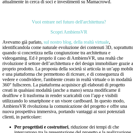
attualmente in cerca di soci e investimenti su Mamacrowd.
Vuoi entrare nel futuro dell'architettura?
Scopri AmbiensVR
Avevamo già parlato,
sul nostro blog, della realtà virtuale
,
identificandola come naturale evoluzione dei contenuti 3D, soprattutt
quando si concretizza nella congiunzione tra architettura e
videogaming. Ed è proprio il caso di AmbiensVR, una realtà che
rivoluzione il settore dell’architettura e del design immobiliare grazie a
proprio prodotto. La proposta della società si articola in un’app mobil
e una piattaforma che permettono di ricreare, e di conseguenza di
vedere e condividere, l'ambiente creato in realtà virtuale o in modalità
360° fullscreen. La piattaforma acquisisce gli elaborati di progetto
creati in qualsiasi modalità (anche a mano) senza modificarne il
dealflow e li trasforma in render scaricabili con l’app e visibili
utilizzando lo smartphone e un visore cardboard. In questo modo,
AmbiensVR rivoluziona la comunicazione del progetto e offre una
nuova prospettiva immersiva, portando vantaggi ai suoi potenziali
clienti, in particolare:
Per progettisti e costruttori
, riduzione dei tempi di che
intercorrono tra la presentazione del progetto e la realizzazione