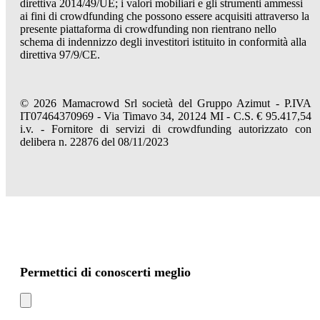
direttiva 2014/49/UE; i valori mobiliari e gli strumenti ammessi
ai fini di crowdfunding che possono essere acquisiti attraverso la
presente piattaforma di crowdfunding non rientrano nello
schema di indennizzo degli investitori istituito in conformità alla
direttiva 97/9/CE.
© 2026 Mamacrowd Srl società del Gruppo Azimut - P.IVA
IT07464370969 - Via Timavo 34, 20124 MI - C.S. € 95.417,54
i.v. - Fornitore di servizi di crowdfunding autorizzato con
delibera n. 22876 del 08/11/2023
Permettici di conoscerti meglio