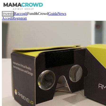
Investi
Raccogli
Fund&Crowd
Guida
News
Accedi
Registrati