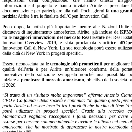
responsabili della competizione, che hanno chiesto maggio
informazioni sul progetto e hanno invitato Airlite a presentare 
documentazione per partecipare alla call. Pochi giorni fa
una gran
notizia
: Airlite è tra le finaliste dell’Open Innovation Call.
Poco dopo, la notizia più importante: mentre alle Nazioni Unite 
discuteva di inquinamento atmosferico, Airlite, già inclusa da
KPM
tra le
maggiori innovazioni del mercato Real Estate
nel Real Esta
Innovation Overview 2019, è stata proclamata vincitrice all'Op
Innovation Call di New York. La sua tecnologia potrà essere utilizza
dalla città di New York in progetti specifici.
Essere riconosciuta tra le
tecnologie più promettenti
per migliorare 
qualità dell’aria è per Airlite un’ulteriore conferma della porta
innovativa della soluzione sviluppata nonché una possibilità p
iniziare a
penetrare il mercato americano
, obiettivo della società p
il 2020.
“
Si tratta di un risultato molto importante” afferma Antonio Cianc
CEO e Co-founder della società e continua: ”in quanto questo prem
porta Airlite ad essere inserita tra i prodotti che la città di New Yo
potrà utilizzare in progetti specifici. Grazie alla raccolta c
Mamacrowd vogliamo raccogliere i fondi necessari per avere 
risorse per crescere commercialmente e avviare le attività nel merca
americano, che ha mostrato di apprezzare la nostra tecnologia 