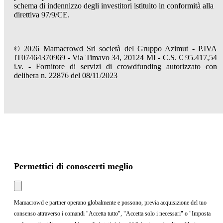
schema di indennizzo degli investitori istituito in conformità alla
direttiva 97/9/CE.
© 2026 Mamacrowd Srl società del Gruppo Azimut - P.IVA
IT07464370969 - Via Timavo 34, 20124 MI - C.S. € 95.417,54
i.v. - Fornitore di servizi di crowdfunding autorizzato con
delibera n. 22876 del 08/11/2023
Permettici di conoscerti meglio
Mamacrowd e partner operano globalmente e possono, previa acquisizione del tuo
consenso attraverso i comandi "Accetta tutto", "Accetta solo i necessari" o "Imposta