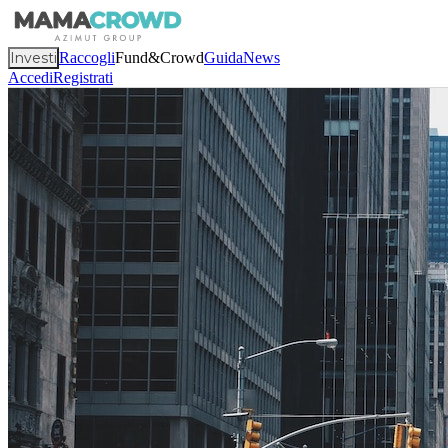
Investi
Raccogli
Fund&Crowd
Guida
News
Accedi
Registrati