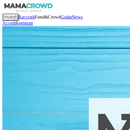
Investi
Raccogli
Fund&Crowd
Guida
News
Accedi
Registrati