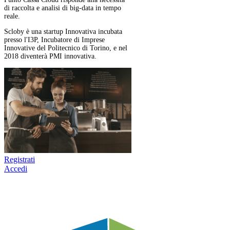
di raccolta e analisi di big-data in tempo
reale.
Scloby è una startup Innovativa incubata
presso l'I3P, Incubatore di Imprese
Innovative del Politecnico di Torino, e nel
2018 diventerà PMI innovativa.
Mostra di meno
Vuoi scoprire di più su questo
progetto?
Registrati o accedi, se hai già un
account, per visualizzare tutte le
informazioni in dettaglio
Registrati
Accedi