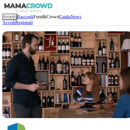
Investi
Raccogli
Fund&Crowd
Guida
News
Accedi
Registrati