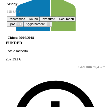
Scloby
B2B SAAS
Panoramica
Round
Investitori
Documenti
Q&A
Aggiornamenti
23
5
Chiusa 26/02/2018
FUNDED
Totale raccolto
257.391 €
Goal min 99,45k €