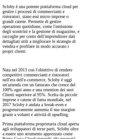
Scloby è una potente piattaforma cloud per
gestire i processi di commercianti e
ristoratori, siano essi micro imprese o
grandi catene. Permette di gestire
operazioni quotidiane, come l'emissione
degli scontrini e la gestione di magazzino, e
raccoglie per conto dell'imprenditore dati
dettagliati utili a migliorare le strategie di
vendita e profilare in modo accurato i
propri clienti.
Nata nel 2013 con l'obiettivo di rendere
competitivi commercianti e ristoratori
nell'era dell'e-commerce, Scloby è oggi
un'azienda con un fatturato che cresce del
100% ogni anno e una retention dei suoi
Clienti superiore al 95%. Scelta da piccole
imprese e catene di fama mondiale, nel
2017 Scloby è andata a break-even e
progressivamente aumenta il suo margine
grazie a volumi e attività di upselling.
Prima piattaforma proprietaria cloud aperta
agli sviluppatori di terze parti, Scloby oltre
a essere uno strumento apprezzato come
Punto Cassa Cloud risponde alla necessità