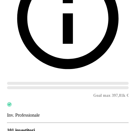
Goal max 397,81k €
Inv. Professionale
101 investitori