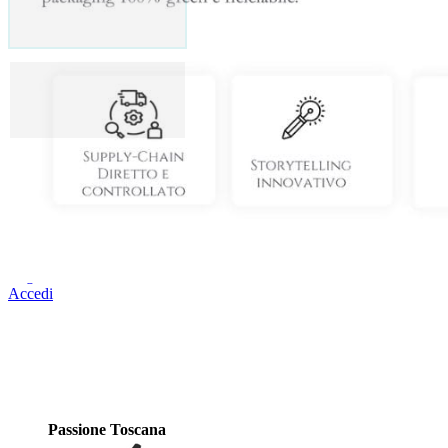
Mostra di meno
Vuoi scoprire di più su questo progetto?
Registrati o accedi, se hai già un account, per visualizzare tutte le inf
Registrati
Accedi
Passione Toscana