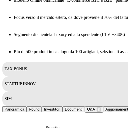
Modello Online omnicanale “E-commerce B2C e B2B” pianificata 
Focus verso il mercato estero, da dove proviene il 70% del fattu
Segmento di clientela Luxury ed alto spendente (LTV +340€)
PIù di 500 prodotti in catalogo da 100 artigiani, selezionati a
TAX BONUS
STARTUP INNOV
SIM
Panoramica
Round
Investitori
Documenti
Q&A
Aggiornament
8
Progetto