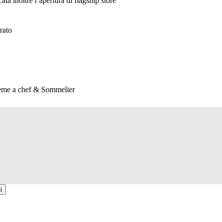
inoltre l’apertura di flagship store
rato
ssieme a chef & Sommelier
i