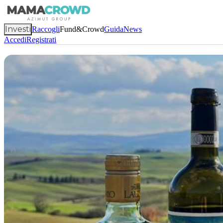
Investi
Raccogli
Fund&Crowd
Guida
News
Accedi
Registrati