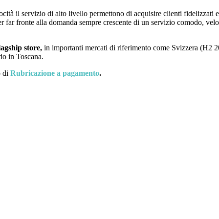
locità il servizio di alto livello permettono di acquisire clienti fidelizza
er far fronte alla domanda sempre crescente di un servizio comodo, veloc
lagship store,
in importanti mercati di riferimento come Svizzera (H2
rio in Toscana.
o di
Rubricazione
a pagamento
.