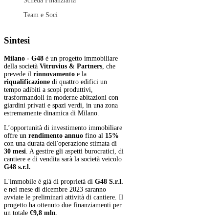
Scheda Finanziaria
Team e Soci
Sintesi
Milano - G48
è un progetto immobiliare
della società
Vitruvius & Partners
, che
prevede il
rinnovamento
e la
riqualificazione
di quattro edifici un
tempo adibiti a scopi produttivi,
trasformandoli in moderne abitazioni con
giardini privati e spazi verdi, in una zona
estremamente dinamica di Milano.
L’opportunità di investimento immobiliare
offre un
rendimento annuo
fino al
15%
con una durata dell'operazione stimata di
30 mesi
. A gestire gli aspetti burocratici, di
cantiere e di vendita sarà la società veicolo
G48 s.r.l.
L'immobile è già di proprietà di
G48 S.r.l.
e nel mese di dicembre 2023 saranno
avviate le preliminari attività di cantiere. Il
progetto ha ottenuto due finanziamenti per
un totale
€9,8 mln
.