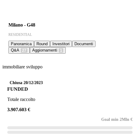
Milano - G48
RESIDENTIAL
Panoramica
Round
Investitori
Documenti
Q&A
Aggiornamenti
27
1
immobiliare sviluppo
Chiusa 20/12/2023
FUNDED
Totale raccolto
3.907.603 €
Goal min 2Mln €