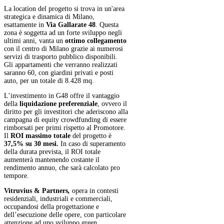
La location del progetto si trova in un'area
strategica e dinamica di Milano,
esattamente in
Via Gallarate 48
. Questa
zona è soggetta ad un forte sviluppo negli
ultimi anni, vanta un
ottimo collegamento
con il centro di Milano grazie ai numerosi
servizi di trasporto pubblico disponibili.
Gli appartamenti che verranno realizzati
saranno 60, con giardini privati e posti
auto, per un totale di 8.428 mq.
L’investimento in G48 offre il vantaggio
della
liquidazione preferenziale
, ovvero il
diritto per gli investitori che aderiscono alla
campagna di equity crowdfunding di essere
rimborsati per primi rispetto al Promotore.
Il
ROI massimo totale
del progetto è
37,5% su 30 mesi.
In caso di superamento
della durata prevista, il ROI totale
aumenterà mantenendo costante il
rendimento annuo, che sarà calcolato pro
tempore.
Vitruvius & Partners
,
opera in contesti
residenziali, industriali e commerciali,
occupandosi della progettazione e
dell’esecuzione delle opere, con particolare
attenzione ad uno sviluppo green