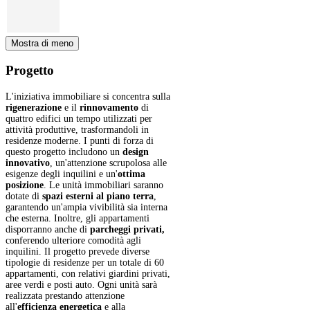
Mostra di meno
Progetto
L'iniziativa immobiliare si concentra sulla
rigenerazione
e il
rinnovamento
di
quattro edifici un tempo utilizzati per
attività produttive, trasformandoli in
residenze moderne. I punti di forza di
questo progetto includono un
design
innovativo
, un'attenzione scrupolosa alle
esigenze degli inquilini e un'
ottima
posizione
. Le unità immobiliari saranno
dotate di
spazi esterni al piano terra
,
garantendo un'ampia vivibilità sia interna
che esterna. Inoltre, gli appartamenti
disporranno anche di
parcheggi privati,
conferendo ulteriore comodità agli
inquilini. Il progetto prevede diverse
tipologie di residenze per un totale di 60
appartamenti, con relativi giardini privati,
aree verdi e posti auto. Ogni unità sarà
realizzata prestando attenzione
all'
efficienza energetica
e alla