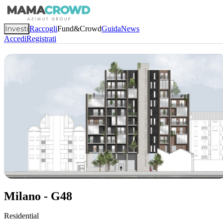
Investi
Raccogli
Fund&Crowd
Guida
News
Accedi
Registrati
Milano - G48
Residential