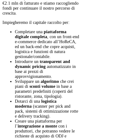
€2.1 mln di fatturato e stiamo raccogliendo
fondi per continuare il nostro percorso di
crescita.
Impiegheremo il capitale raccolto per:
Completare una
piattaforma
digitale completa
, con un front-end
e-commerce dedicato all’HoReCA,
ed un back-end che copre acquisti,
logistica e funzioni di natura
gestionale/contabile.
Introdurre un
transparent and
dynamic pricing
automatizzato in
base ai prezzi di
approvvigionamento.
Sviluppare un
algoritmo
che crei
piani di
sconti volume
in base a
parametri predefiniti (coperti del
ristorante, zona, tipologia).
Dotarci di una
logistica
moderna
(scanner per pick and
pack, sistemi di ottimizzazione rotte
e delivery tracking).
Creare una piattaforma per
l’
integrazione a monte
con i
produttori, che potranno vedere le
richieste di acquisto di ODJ e