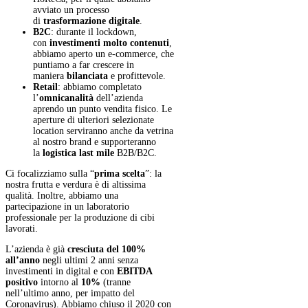
avviato un processo
di
trasformazione digitale
.
B2C
: durante il lockdown,
con
investimenti molto contenuti
,
abbiamo aperto un e-commerce, che
puntiamo a far crescere in
maniera
bilanciata
e profittevole.
Retail
: abbiamo completato
l’
omnicanalità
dell’azienda
aprendo un punto vendita fisico. Le
aperture di ulteriori selezionate
location serviranno anche da vetrina
al nostro brand e supporteranno
la
logistica last mile
B2B/B2C.
Ci focalizziamo sulla “
prima scelta
”: la
nostra frutta e verdura è di altissima
qualità. Inoltre, abbiamo una
partecipazione in un laboratorio
professionale per la produzione di cibi
lavorati.
L’azienda è già
cresciuta del 100%
all’anno
negli ultimi 2 anni senza
investimenti in digital e con
EBITDA
positivo
intorno al
10%
(tranne
nell’ultimo anno, per impatto del
Coronavirus). Abbiamo chiuso il 2020 con