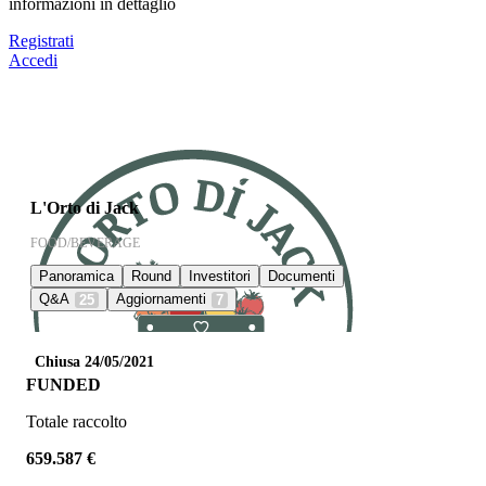
informazioni in dettaglio
Registrati
Accedi
L'Orto di Jack
FOOD/BEVERAGE
Panoramica
Round
Investitori
Documenti
Q&A
Aggiornamenti
25
7
Chiusa 24/05/2021
FUNDED
Totale raccolto
659.587 €