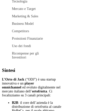
Tecnologia
Mercato e Target
Marketing & Sales
Business Model
Competitors
Proiezioni Finanziarie
Uso dei fondi
Ricompense per gli
Investitori
Sintesi
L’Orto di Jack
(“ODJ”) è una startup
innovativa e un
player
omnichannel
ed evoluto digitalmente nel
mercato italiano dell’
ortofrutta
. Ci
focalizziamo su 3 canali principali:
B2B
: il core dell’azienda è la
distribuzione di ortofrutta al canale
HoReCa, per il quale abbiamo