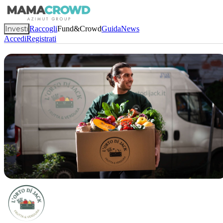
Investi
Raccogli
Fund&Crowd
Guida
News
Accedi
Registrati