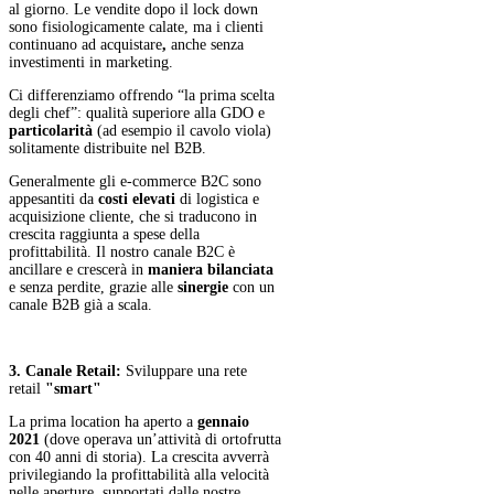
al giorno. Le vendite dopo il lock down
sono fisiologicamente calate, ma i clienti
continuano ad acquistare
,
anche senza
investimenti in marketing.
Ci differenziamo offrendo “la prima scelta
degli chef”: qualità superiore alla GDO e
particolarità
(ad esempio il cavolo viola)
solitamente distribuite nel B2B.
Generalmente gli e-commerce B2C sono
appesantiti da
costi elevati
di logistica e
acquisizione cliente, che si traducono in
crescita raggiunta a spese della
profittabilità. Il nostro canale B2C è
ancillare e crescerà in
maniera bilanciata
e senza perdite, grazie alle
sinergie
con un
canale B2B già a scala.
3. Canale Retail:
Sviluppare una rete
retail
"smart"
La prima location ha aperto a
gennaio
2021
(dove operava un’attività di ortofrutta
con 40 anni di storia). La crescita avverrà
privilegiando la profittabilità alla velocità
nelle aperture, supportati dalle nostre