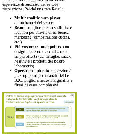
esperienze di successo nel settore
ristorazione. Perché una rete Retail:
Multicanalità
: vero player
omnichannel del settore
Brand
: miglioramento visibilità e
location per attività di influencer
marketing (dimostrazioni cucina,
etc.)
Più customer touchpoints
: con
design moderno e accattivante e
ampia offerta (centrifughe, snack
healthy e i prodotti del nostro
laboratorio)
Operations
: piccolo magazzino /
pick-up point per i canali B2B e
B2C, miglioramento marginalità e
flussi di cassa complessivi
Mostra di più
Vuoi scoprire di più su questo
progetto?
Registrati o accedi, se hai già un
account, per visualizzare tutte le