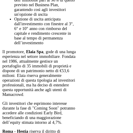
dell’immobile pari al 90% di quello
previsto nel Business Plan,
garantendo così agli investitori
un'opzione di uscita
Opzione di uscita anticipata
dall'investimento con finestre al 3°,
6° e 10° anno con rimborso del
capitale e rendimento crescente in
base al tempo di permanenza
dell’investimento
Il promotore,
Elaia Spa
, gode di una lunga
esperienza nel settore immobiliare. Fondata
nel 1986, attualmente gestisce un
portafoglio di 35 immobili di proprietà e
dispone di un patrimonio netto di €53,6
milioni. Elaia riserva generalmente
operazioni di questa tipologia ad investitori
professionali, ma ha deciso di estendere
questa opportunità anche agli utenti di
Mamacrowd.
Gli investitori che esprimono interesse
durante la fase di "Coming Soon" potranno
accedere alle condizioni Early Bird,
beneficiando di una maggiorazione
dell’equity stimata intorno al 4,7%.
Roma - Hestia
riserva il diritto di