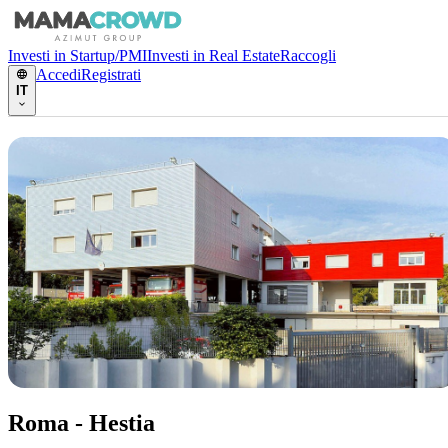
Investi in Startup/PMI
Investi in Real Estate
Raccogli
Accedi
Registrati
IT
Roma - Hestia