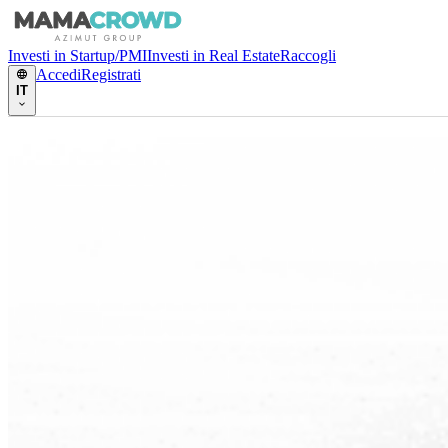
Investi in Startup/PMI
Investi in Real Estate
Raccogli
Accedi
Registrati
IT