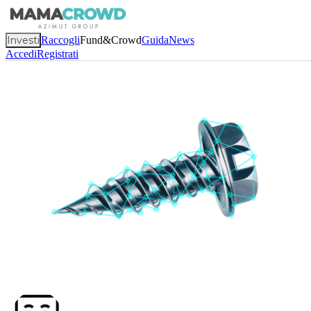
Investi
Raccogli
Fund&Crowd
Guida
News
Accedi
Registrati