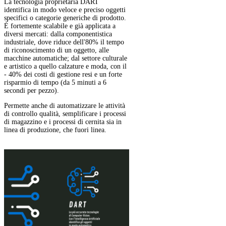
La tecnologia proprietaria DART
identifica in modo veloce e preciso oggetti
specifici o categorie generiche di prodotto.
È fortemente scalabile e già applicata a
diversi mercati: dalla componentistica
industriale, dove riduce dell'80% il tempo
di riconoscimento di un oggetto, alle
macchine automatiche; dal settore culturale
e artistico a quello calzature e moda, con il
- 40% dei costi di gestione resi e un forte
risparmio di tempo (da 5 minuti a 6
secondi per pezzo).
Permette anche di automatizzare le attività
di controllo qualità, semplificare i processi
di magazzino e i processi di cernita sia in
linea di produzione, che fuori linea.
Mostra di meno
Vuoi scoprire di più su questo
progetto?
Registrati o accedi, se hai già un
account, per visualizzare tutte le
informazioni in dettaglio