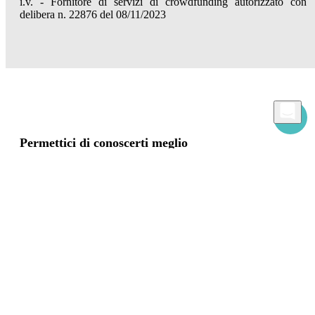
i.v. - Fornitore di servizi di crowdfunding autorizzato con
delibera n. 22876 del 08/11/2023
Permettici di conoscerti meglio
Mamacrowd e partner operano globalmente e possono, previa acquisizione del tuo
consenso attraverso i comandi "Accetta tutto", "Accetta solo i necessari" o "Imposta
preferenze", utilizzare cookie per fini statistici, pubblicitari e anche di profilazione,
propri o di terzi, per modulare la fornitura del servizio in modo personalizzato e in
linea con le tue preferenze.
In caso di rifiuto utilizzeremo solo i cookie necessari. Per maggiori informazioni, leggi
la nostra
Cookies Policy
Accetta tutto