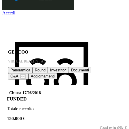
Registrati
Accedi
GETCOO
VIRTUAL REALITY / AR
Panoramica
Round
Investitori
Documenti
Q&A
Aggiornamenti
22
Chiusa 17/06/2018
FUNDED
Totale raccolto
150.000 €
Goal min 69k €