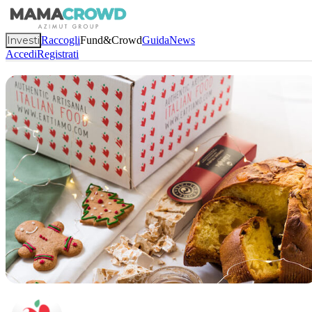
Investi
Raccogli
Fund&Crowd
Guida
News
Accedi
Registrati