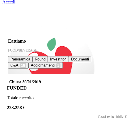
Accedi
Eattiamo
FOOD/BEVERAGE
Panoramica
Round
Investitori
Documenti
Q&A
Aggiornamenti
18
3
Chiusa 30/01/2019
FUNDED
Totale raccolto
223.258 €
Goal min 100k €