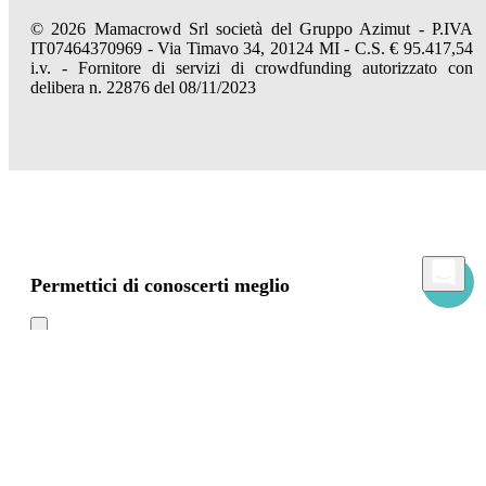
© 2026 Mamacrowd Srl società del Gruppo Azimut - P.IVA
IT07464370969 - Via Timavo 34, 20124 MI - C.S. € 95.417,54
i.v. - Fornitore di servizi di crowdfunding autorizzato con
delibera n. 22876 del 08/11/2023
Permettici di conoscerti meglio
Mamacrowd e partner operano globalmente e possono, previa acquisizione del tuo
consenso attraverso i comandi "Accetta tutto", "Accetta solo i necessari" o "Imposta
preferenze", utilizzare cookie per fini statistici, pubblicitari e anche di profilazione,
propri o di terzi, per modulare la fornitura del servizio in modo personalizzato e in
linea con le tue preferenze.
In caso di rifiuto utilizzeremo solo i cookie necessari. Per maggiori informazioni, leggi