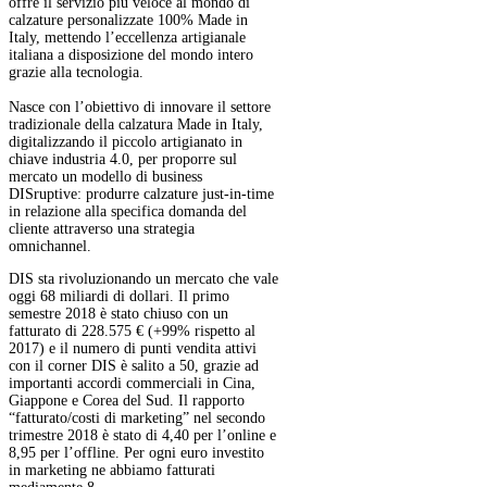
offre il servizio più veloce al mondo di
calzature personalizzate 100% Made in
Italy, mettendo l’eccellenza artigianale
italiana a disposizione del mondo intero
grazie alla tecnologia.
Nasce con l’obiettivo di innovare il settore
tradizionale della calzatura Made in Italy,
digitalizzando il piccolo artigianato in
chiave industria 4.0, per proporre sul
mercato un modello di business
DISruptive: produrre calzature just-in-time
in relazione alla specifica domanda del
cliente attraverso una strategia
omnichannel.
DIS sta rivoluzionando un mercato che vale
oggi 68 miliardi di dollari. Il primo
semestre 2018 è stato chiuso con un
fatturato di 228.575 € (+99% rispetto al
2017) e il numero di punti vendita attivi
con il corner DIS è salito a 50, grazie ad
importanti accordi commerciali in Cina,
Giappone e Corea del Sud. Il rapporto
“fatturato/costi di marketing” nel secondo
trimestre 2018 è stato di 4,40 per l’online e
8,95 per l’offline. Per ogni euro investito
in marketing ne abbiamo fatturati