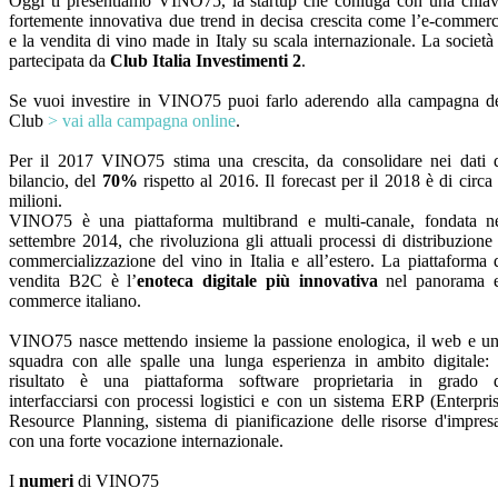
Oggi ti presentiamo VINO75, la startup che coniuga con una chia
fortemente innovativa due trend in decisa crescita come l’e-commer
e la vendita di vino made in Italy su scala internazionale. La società
partecipata da
Club Italia Investimenti 2
.
Se vuoi investire in VINO75 puoi farlo aderendo alla campagna d
Club
> vai alla campagna online
.
Per il 2017 VINO75 stima una crescita, da consolidare nei dati 
bilancio, del
70%
rispetto al 2016. Il forecast per il 2018 è di circa
milioni.
VINO75 è una piattaforma multibrand e multi-canale, fondata n
settembre 2014, che rivoluziona gli attuali processi di distribuzione
commercializzazione del vino in Italia e all’estero. La piattaforma 
vendita B2C è l’
enoteca digitale più innovativa
nel panorama 
commerce italiano.
VINO75 nasce mettendo insieme la passione enologica, il web e u
squadra con alle spalle una lunga esperienza in ambito digitale: 
risultato è una piattaforma software proprietaria in grado 
interfacciarsi con processi logistici e con un sistema ERP (Enterpri
Resource Planning, sistema di pianificazione delle risorse d'impres
con una forte vocazione internazionale.
I
numeri
di VINO75