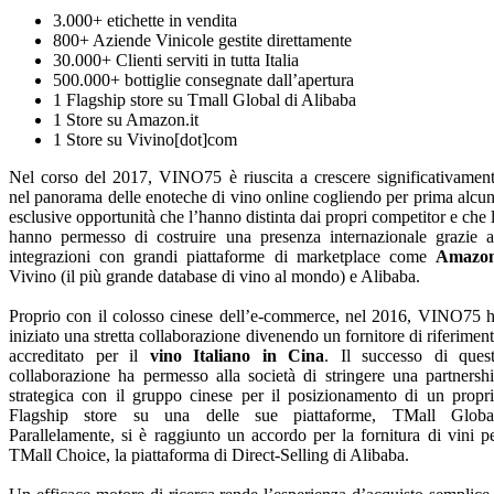
3.000+ etichette in vendita
800+ Aziende Vinicole gestite direttamente
30.000+ Clienti serviti in tutta Italia
500.000+ bottiglie consegnate dall’apertura
1 Flagship store su Tmall Global di Alibaba
1 Store su Amazon.it
1 Store su Vivino[dot]com
Nel corso del 2017, VINO75 è riuscita a crescere significativamen
nel panorama delle enoteche di vino online cogliendo per prima alcu
esclusive opportunità che l’hanno distinta dai propri competitor e che 
hanno permesso di costruire una presenza internazionale grazie 
integrazioni con grandi piattaforme di marketplace come
Amazo
Vivino (il più grande database di vino al mondo) e Alibaba.
Proprio con il colosso cinese dell’e-commerce, nel 2016, VINO75 
iniziato una stretta collaborazione divenendo un fornitore di riferimen
accreditato per il
vino Italiano in Cina
. Il successo di ques
collaborazione ha permesso alla società di stringere una partnersh
strategica con il gruppo cinese per il posizionamento di un propr
Flagship store su una delle sue piattaforme, TMall Globa
Parallelamente, si è raggiunto un accordo per la fornitura di vini p
TMall Choice, la piattaforma di Direct-Selling di Alibaba.