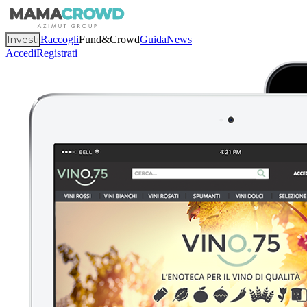
Investi
Raccogli
Fund&Crowd
Guida
News
Accedi
Registrati