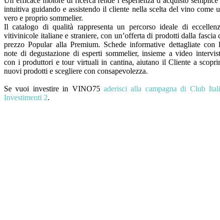
Un efficace motore di ricerca rende l’esperienza d’acquisto semplice
intuitiva guidando e assistendo il cliente nella scelta del vino come 
vero e proprio sommelier.
Il catalogo di qualità rappresenta un percorso ideale di eccellen
vitivinicole italiane e straniere, con un’offerta di prodotti dalla fascia 
prezzo Popular alla Premium. Schede informative dettagliate con 
note di degustazione di esperti sommelier, insieme a video intervis
con i produttori e tour virtuali in cantina, aiutano il Cliente a scopri
nuovi prodotti e scegliere con consapevolezza.
Se vuoi investire in VINO75
aderisci alla campagna di Club Ital
Investimenti 2
.