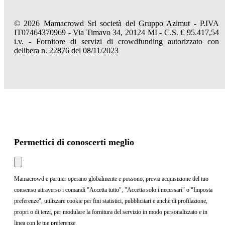
© 2026 Mamacrowd Srl società del Gruppo Azimut - P.IVA
IT07464370969 - Via Timavo 34, 20124 MI - C.S. € 95.417,54
i.v. - Fornitore di servizi di crowdfunding autorizzato con
delibera n. 22876 del 08/11/2023
Permettici di conoscerti meglio
Mamacrowd e partner operano globalmente e possono, previa acquisizione del tuo
consenso attraverso i comandi "Accetta tutto", "Accetta solo i necessari" o "Imposta
preferenze", utilizzare cookie per fini statistici, pubblicitari e anche di profilazione,
propri o di terzi, per modulare la fornitura del servizio in modo personalizzato e in
linea con le tue preferenze.