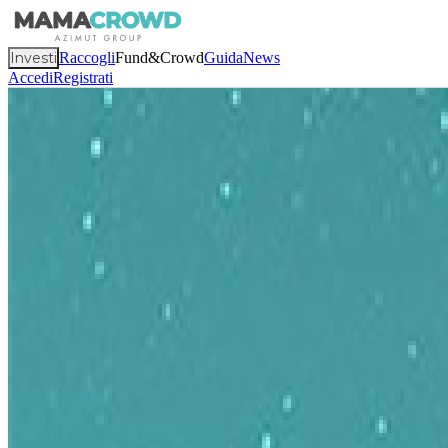
Investi
Raccogli
Fund&Crowd
Guida
News
Accedi
Registrati