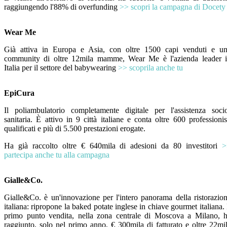
raggiungendo l'88% di overfunding
>> scopri la campagna di Docety
Wear Me
Già attiva in Europa e Asia, con oltre 1500 capi venduti e u
community di oltre 12mila mamme, Wear Me è l'azienda leader 
Italia per il settore del babywearing
>> scoprila anche tu
EpiCura
Il poliambulatorio completamente digitale per l'assistenza soci
sanitaria. È attivo in 9 città italiane e conta oltre 600 professionis
qualificati e più di 5.500 prestazioni erogate.
Ha già raccolto oltre € 640mila di adesioni da 80 investitori
>
partecipa anche tu alla campagna
Gialle&Co.
Gialle&Co. è un'innovazione per l'intero panorama della ristorazio
italiana: ripropone la baked potate inglese in chiave gourmet italiana. 
primo punto vendita, nella zona centrale di Moscova a Milano, 
raggiunto, solo nel primo anno, € 300mila di fatturato e oltre 22mi