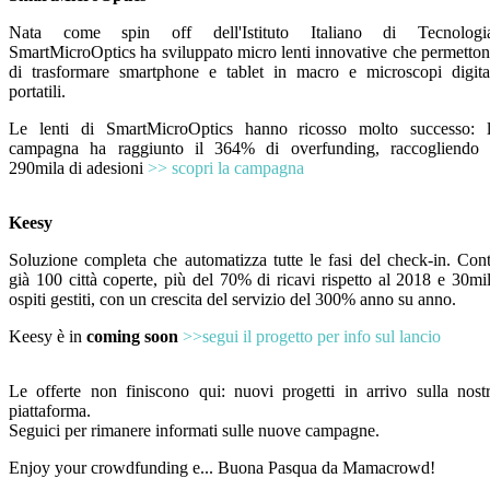
Nata come spin off dell'Istituto Italiano di Tecnologia
SmartMicroOptics ha sviluppato micro lenti innovative che permetto
di trasformare smartphone e tablet in macro e microscopi digita
portatili.
Le lenti di SmartMicroOptics hanno ricosso molto successo: 
campagna ha raggiunto il 364% di overfunding, raccogliendo
290mila di adesioni
>> scopri la campagna
Keesy
Soluzione completa che automatizza tutte le fasi del check-in. Con
già 100 città coperte, più del 70% di ricavi rispetto al 2018 e 30mi
ospiti gestiti, con un crescita del servizio del 300% anno su anno.
Keesy è in
coming soon
>>segui il progetto per info sul lancio
Le offerte non finiscono qui: nuovi progetti in arrivo sulla nost
piattaforma.
Seguici per rimanere informati sulle nuove campagne.
Enjoy your crowdfunding e... Buona Pasqua da Mamacrowd!