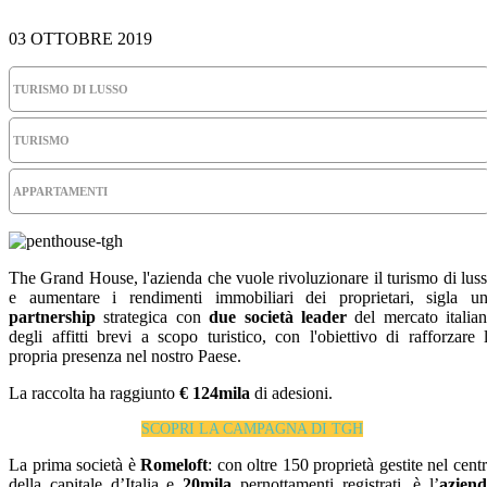
03 OTTOBRE 2019
TURISMO DI LUSSO
TURISMO
APPARTAMENTI
The Grand House, l'azienda che vuole rivoluzionare il turismo di lus
e aumentare i rendimenti immobiliari dei proprietari, sigla u
partnership
strategica con
due società leader
del mercato italia
degli affitti brevi a scopo turistico, con l'obiettivo di rafforzare 
propria presenza nel nostro Paese.
La raccolta ha raggiunto
€ 124mila
di adesioni.
SCOPRI LA CAMPAGNA DI TGH
La prima società è
Romeloft
: con oltre 150 proprietà gestite nel cent
della capitale d’Italia e
20mila
pernottamenti registrati, è l’
azien