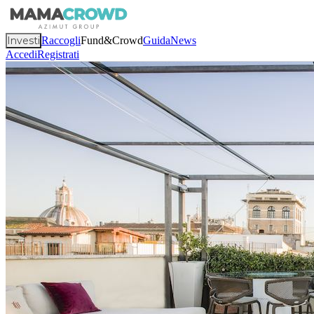
Investi
Raccogli
Fund&Crowd
Guida
News
Accedi
Registrati