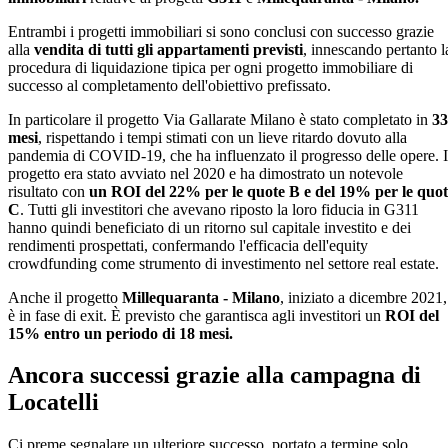
Entrambi i progetti immobiliari si sono conclusi con successo grazie
alla
vendita di tutti gli appartamenti previsti
, innescando pertanto l
procedura di liquidazione tipica per ogni progetto immobiliare di
successo al completamento dell'obiettivo prefissato.
In particolare il progetto Via Gallarate Milano è stato completato in
33
mesi
, rispettando i tempi stimati con un lieve ritardo dovuto alla
pandemia di COVID-19, che ha influenzato il progresso delle opere. I
progetto era stato avviato nel 2020 e ha dimostrato un notevole
risultato con
un ROI del 22% per le quote B e del 19% per le quot
C
. Tutti gli investitori che avevano riposto la loro fiducia in G311
hanno quindi beneficiato di un ritorno sul capitale investito e dei
rendimenti prospettati, confermando l'efficacia dell'equity
crowdfunding come strumento di investimento nel settore real estate.
Anche il progetto
Millequaranta - Milano
, iniziato a dicembre 2021,
è in fase di exit. È previsto che garantisca agli investitori un
ROI del
15% entro un periodo di 18 mesi.
Ancora successi grazie alla campagna di
Locatelli
Ci preme segnalare un ulteriore successo, portato a termine solo