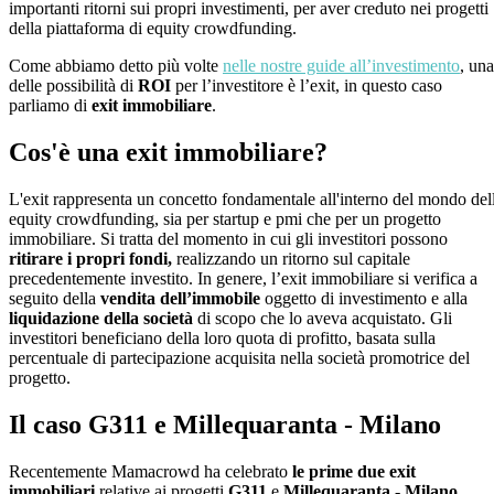
importanti ritorni sui propri investimenti, per aver creduto nei progetti
della piattaforma di equity crowdfunding.
Come abbiamo detto più volte
nelle nostre guide all’investimento
, una
delle possibilità di
ROI
per l’investitore è l’exit, in questo caso
parliamo di
exit immobiliare
.
Cos'è una exit immobiliare?
L'exit rappresenta un concetto fondamentale all'interno del mondo dell
equity crowdfunding, sia per startup e pmi che per un progetto
immobiliare. Si tratta del momento in cui gli investitori possono
ritirare i propri fondi,
realizzando un ritorno sul capitale
precedentemente investito. In genere, l’exit immobiliare si verifica a
seguito della
vendita dell’immobile
oggetto di investimento e alla
liquidazione della società
di scopo che lo aveva acquistato. Gli
investitori beneficiano della loro quota di profitto, basata sulla
percentuale di partecipazione acquisita nella società promotrice del
progetto.
Il caso G311 e Millequaranta - Milano
Recentemente Mamacrowd ha celebrato
le prime due exit
immobiliari
relative ai progetti
G311
e
Millequaranta - Milano.