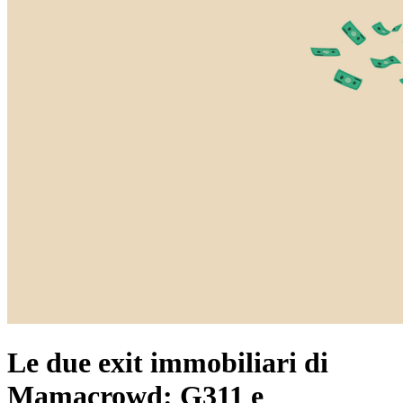
Le due exit immobiliari di
Mamacrowd: G311 e