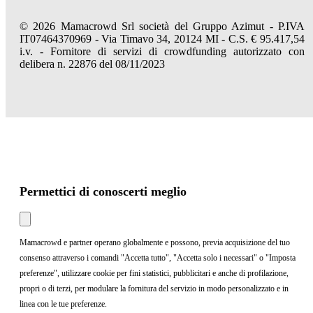
© 2026 Mamacrowd Srl società del Gruppo Azimut - P.IVA
IT07464370969 - Via Timavo 34, 20124 MI - C.S. € 95.417,54
i.v. - Fornitore di servizi di crowdfunding autorizzato con
delibera n. 22876 del 08/11/2023
Permettici di conoscerti meglio
Mamacrowd e partner operano globalmente e possono, previa acquisizione del tuo
consenso attraverso i comandi "Accetta tutto", "Accetta solo i necessari" o "Imposta
preferenze", utilizzare cookie per fini statistici, pubblicitari e anche di profilazione,
propri o di terzi, per modulare la fornitura del servizio in modo personalizzato e in
linea con le tue preferenze.