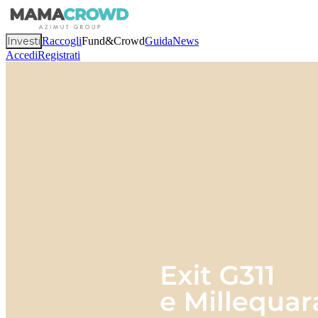
Investi
Raccogli
Fund&Crowd
Guida
News
Accedi
Registrati