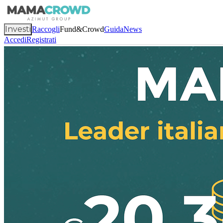
Investi
Raccogli
Fund&Crowd
Guida
News
Accedi
Registrati