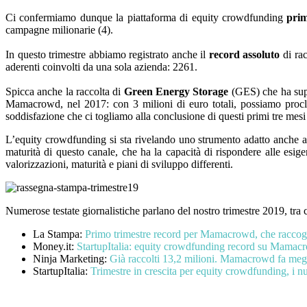
Ci confermiamo dunque la piattaforma di equity crowdfunding
prim
campagne milionarie (4).
In questo trimestre abbiamo registrato anche il
record assoluto
di ra
aderenti coinvolti da una sola azienda: 2261.
Spicca anche la raccolta di
Green Energy Storage
(GES) che ha super
Mamacrowd, nel 2017: con 3 milioni di euro totali, possiamo pr
soddisfazione che ci togliamo alla conclusione di questi primi tre mesi
L’equity crowdfunding si sta rivelando uno strumento adatto anche 
maturità di questo canale, che ha la capacità di rispondere alle esige
valorizzazioni, maturità e piani di sviluppo differenti.
Numerose testate giornalistiche parlano del nostro trimestre 2019, tra 
La Stampa:
Primo trimestre record per Mamacrowd, che raccogli
Money.it:
StartupItalia: equity crowdfunding record su Mamacro
Ninja Marketing:
Già raccolti 13,2 milioni. Mamacrowd fa megli
StartupItalia:
Trimestre in crescita per equity crowdfunding, i