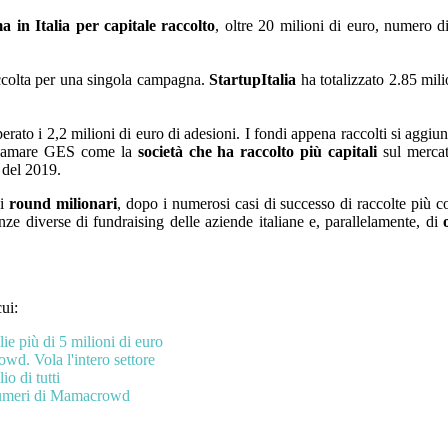
a in Italia per capitale raccolto
, oltre 20 milioni di euro, numero 
ccolta per una singola campagna.
StartupItalia
ha totalizzato 2.85 mili
ato i 2,2 milioni di euro di adesioni. I fondi appena raccolti si aggi
oclamare GES come la
società che ha raccolto più capitali
sul mercat
 del 2019.
ai
round milionari
, dopo i numerosi casi di successo di raccolte più c
nze diverse di fundraising delle aziende italiane e, parallelamente, di
cui:
e più di 5 milioni di euro
wd. Vola l'intero settore
o di tutti
 numeri di Mamacrowd