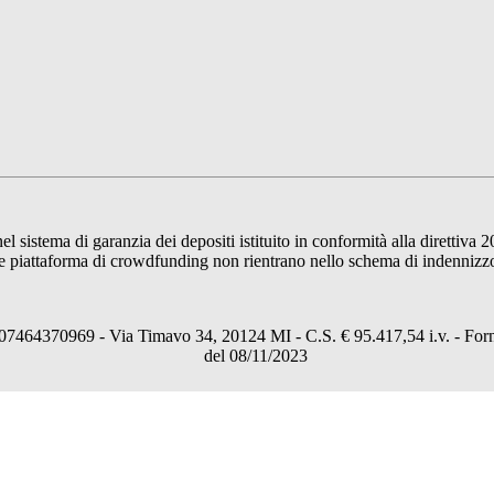
sistema di garanzia dei depositi istituito in conformità alla direttiva 2
 piattaforma di crowdfunding non rientrano nello schema di indennizzo de
64370969 - Via Timavo 34, 20124 MI - C.S. € 95.417,54 i.v. - Fornito
del 08/11/2023