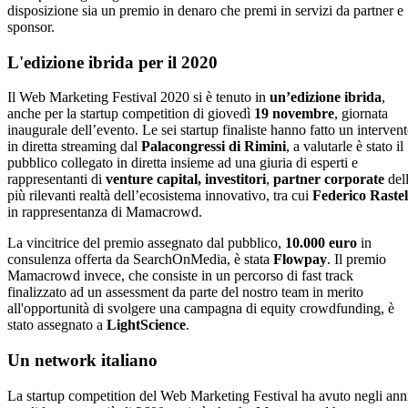
disposizione sia un premio in denaro che premi in servizi da partner e
sponsor.
L'edizione ibrida per il 2020
Il Web Marketing Festival 2020 si è tenuto in
un’edizione ibrida
,
anche per la startup competition di giovedì
19 novembre
, giornata
inaugurale dell’evento. Le sei startup finaliste hanno fatto un interven
in diretta streaming dal
Palacongressi di Rimini
, a valutarle è stato il
pubblico collegato in diretta insieme ad una giuria di esperti e
rappresentanti di
venture capital, investitori
,
partner corporate
del
più rilevanti realtà dell’ecosistema innovativo, tra cui
Federico Rastel
in rappresentanza di Mamacrowd.
La vincitrice del premio assegnato dal pubblico,
10.000 euro
in
consulenza offerta da SearchOnMedia, è stata
Flowpay
. Il premio
Mamacrowd invece, che consiste in un percorso di fast track
finalizzato ad un assessment da parte del nostro team in merito
all'opportunità di svolgere una campagna di equity crowdfunding, è
stato assegnato a
LightScience
.
Un network italiano
La startup competition del Web Marketing Festival ha avuto negli ann