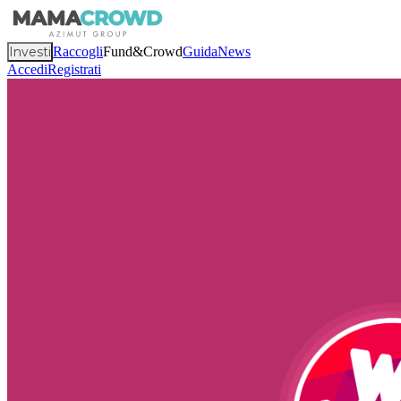
Investi
Raccogli
Fund&Crowd
Guida
News
Accedi
Registrati