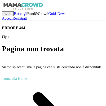
Investi
Raccogli
Fund&Crowd
Guida
News
Accedi
Registrati
ERRORE 404
Ops!
Pagina non trovata
Siamo spiacenti, ma la pagina che si sta cercando non è disponibile.
Torna alla Home