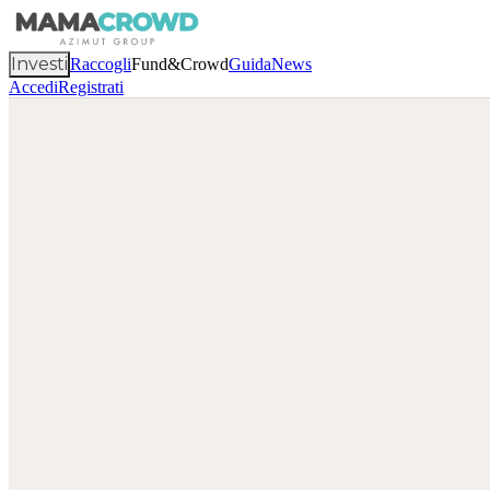
Investi
Raccogli
Fund&Crowd
Guida
News
Accedi
Registrati