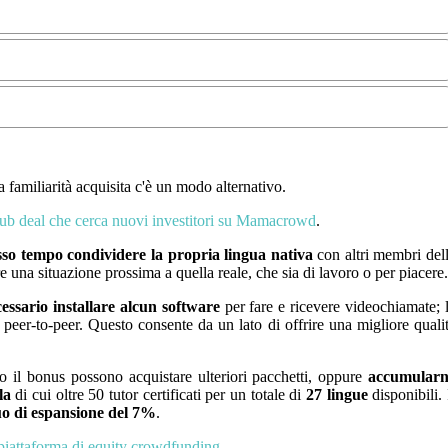
a familiarità acquisita c'è un modo alternativo.
 Club deal che cerca nuovi investitori su Mamacrowd
.
esso tempo condividere la propria lingua nativa
con altri membri del
 una situazione prossima a quella reale, che sia di lavoro o per piacere.
essario installare alcun software
per fare e ricevere videochiamate; 
eer-to-peer. Questo consente da un lato di offrire una migliore quali
to il bonus possono acquistare ulteriori pacchetti, oppure
accumular
la
di cui oltre 50 tutor certificati per un totale di
27 lingue
disponibili.
uo di espansione del 7%
.
a piattaforma di equity crowdfunding
.