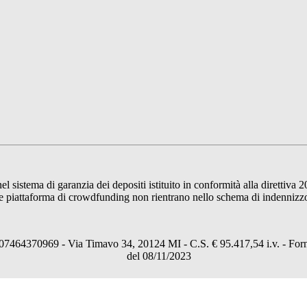
sistema di garanzia dei depositi istituito in conformità alla direttiva 2
 piattaforma di crowdfunding non rientrano nello schema di indennizzo de
64370969 - Via Timavo 34, 20124 MI - C.S. € 95.417,54 i.v. - Fornito
del 08/11/2023