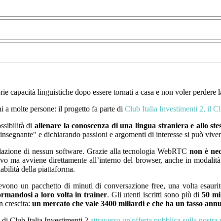
rie capacità linguistiche dopo essere tornati a casa e non voler perdere l
 a molte persone: il progetto fa parte di
Club Italia Investimenti 2, il
ssibilità di
allenare la conoscenza di una lingua straniera e allo st
"insegnante"
e dichiarando
passioni
e
argomenti di interesse si
può vivere
llazione di nessun software.
Grazie alla tecnologia WebRTC
non è nec
o ma avviene direttamente all’interno del browser, anche in modalità p
bilità della piattaforma.
ricevono un
pacchetto di minuti di conversazione free
, una volta esauri
rmandosi a loro volta in trainer
. Gli utenti iscritti sono più di
50 mi
n crescita:
un mercato che vale 3400 miliardi e che ha un tasso ann
i di Club Italia Investimenti 2
attraverso un'offerta pubblica sulla nostr