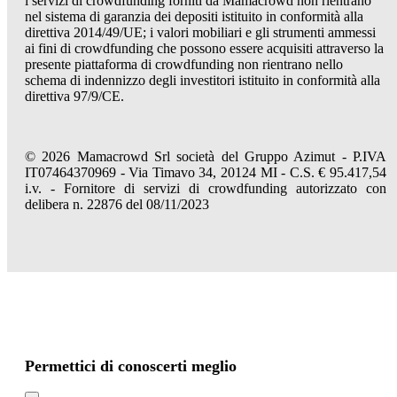
i servizi di crowdfunding forniti da Mamacrowd non rientrano
nel sistema di garanzia dei depositi istituito in conformità alla
direttiva 2014/49/UE; i valori mobiliari e gli strumenti ammessi
ai fini di crowdfunding che possono essere acquisiti attraverso la
presente piattaforma di crowdfunding non rientrano nello
schema di indennizzo degli investitori istituito in conformità alla
direttiva 97/9/CE.
© 2026 Mamacrowd Srl società del Gruppo Azimut - P.IVA
IT07464370969 - Via Timavo 34, 20124 MI - C.S. € 95.417,54
i.v. - Fornitore di servizi di crowdfunding autorizzato con
delibera n. 22876 del 08/11/2023
Permettici di conoscerti meglio