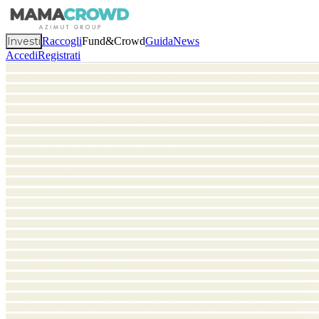
Investi
Raccogli
Fund&Crowd
Guida
News
Accedi
Registrati