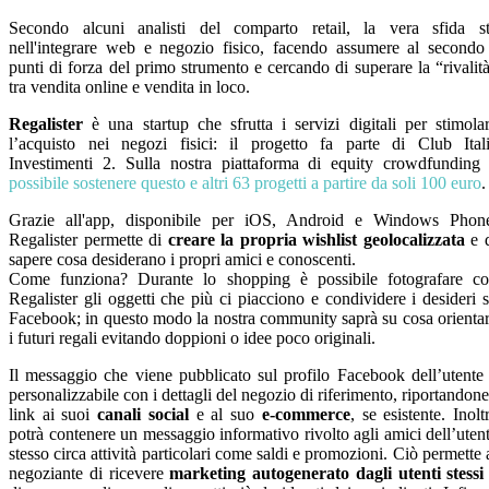
Secondo alcuni analisti del comparto retail, la vera sfida s
nell'
integrare web e negozio fisico
,
facendo assumere al secondo
punti di forza del primo strumento e cercando di superare la “rivalit
tra vendita online e vendita in loco.
Regalister
è una startup che sfrutta i servizi digitali per stimola
l’acquisto nei negozi fisici: il progetto fa parte di Club Ital
Investimenti 2. Sulla nostra piattaforma di equity crowdfundin
possibile sostenere questo e altri 63 progetti a partire da soli 100 euro
.
Grazie all'app, disponibile per iOS, Android e Windows Phon
Regalister permette di
creare la propria wishlist geolocalizzata
e 
sapere cosa desiderano i propri amici e conoscenti.
Come funziona? Durante lo shopping è possibile fotografare c
Regalister gli oggetti che più ci piacciono e condividere i desideri 
Facebook; in questo modo la nostra community saprà su cosa orienta
i futuri regali evitando doppioni o idee poco originali.
Il messaggio che viene pubblicato sul profilo Facebook dell’utente
personalizzabile con i dettagli del negozio di riferimento, riportandone
link ai suoi
canali social
e al suo
e-commerce
, se esistente. Inolt
potrà contenere un messaggio informativo rivolto agli amici dell’uten
stesso circa attività particolari come saldi e promozioni. Ciò permette 
negoziante di ricevere
marketing autogenerato dagli utenti stessi