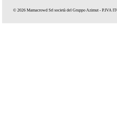
© 2026 Mamacrowd Srl società del Gruppo Azimut - P.IVA IT074
Permettici di conoscerti meglio
Mamacrowd e partner operano globalmente e possono, previa acquisizione
pubblicitari e anche di profilazione, propri o di terzi, per modulare la
In caso di rifiuto utilizzeremo solo i cookie necessari. Per maggiori in
Accetta tutto
Imposta preferenze
Accetta solo i necessari