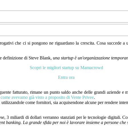
errogativi che ci si pongono ne riguardano la crescita. Cosa succede a
re definizione di Steve Blank,
una startup è un'organizzazione temporanea
Scopri le migliori startup su Mamacrowd
Entra ora
guente fatturato, rimane un punto saldo anche delle grandi aziende e m
,
come avevamo già visto a proposito di Vente Privee
.
a utilizzandole come fornitori, sia acquisendone alcune per rendere inte
e, 3 miliardi di dollari verranno stanziati per le tecnologie digitali.
ment banking. La grande sfida per noi è lavorare insieme a persone che 