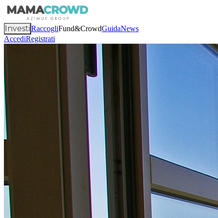
Investi
Raccogli
Fund&Crowd
Guida
News
Accedi
Registrati