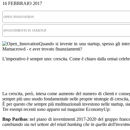
16 FEBBRAIO 2017
OPEN INNOVATION
INVESTIMENTI IN STARTUP
Quando si investe in una startup, spesso gli int
Mamacrowd - e aver trovato finanziamenti?
L'imperativo è sempre uno: crescita. Come è chiaro dalla ormai celeb
La crescita, però, intesa come aumento del numero di clienti e conse
sempre più uno snodo fondamentale nelle proprie strategie di crescita
È per questo che sempre più multinazionali investono nelle startup, si
Tre esempi recenti sono apparsi sul magazine EconomyUp:
Bnp Paribas
: nel piano di investimenti 2017-2020 del gruppo frances
cambiando sia nel settore del retail banking che in quello dell'invest