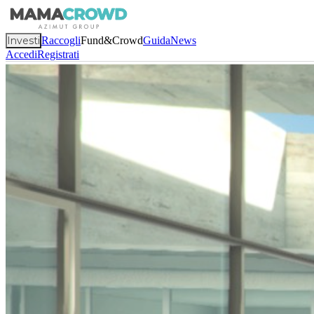
Investi
Raccogli
Fund&Crowd
Guida
News
Accedi
Registrati