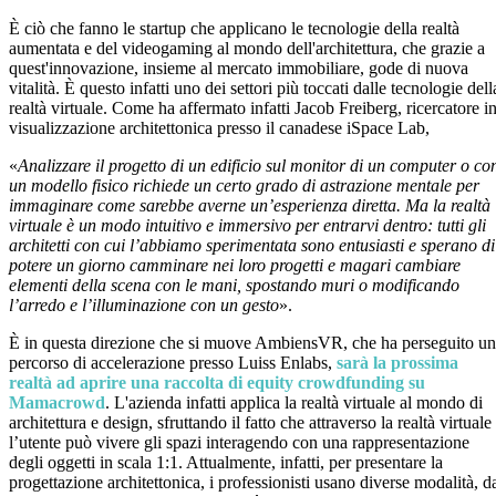
È ciò che fanno le startup che applicano le tecnologie della realtà
aumentata e del videogaming al mondo dell'architettura, che grazie a
quest'innovazione, insieme al mercato immobiliare, gode di nuova
vitalità. È questo infatti uno dei settori più toccati dalle tecnologie dell
realtà virtuale. Come ha affermato infatti Jacob Freiberg, ricercatore i
visualizzazione architettonica presso il canadese iSpace Lab,
«
Analizzare il progetto di un edificio sul monitor di un computer o co
un modello fisico richiede un certo grado di astrazione mentale per
immaginare come sarebbe averne un’esperienza diretta. Ma la realtà
virtuale è un modo intuitivo e immersivo per entrarvi dentro: tutti gli
architetti con cui l’abbiamo sperimentata sono entusiasti e sperano di
potere un giorno camminare nei loro progetti e magari cambiare
elementi della scena con le mani, spostando muri o modificando
l’arredo e l’illuminazione con un gesto
».
È in questa direzione che si muove AmbiensVR, che ha perseguito un
percorso di accelerazione presso Luiss Enlabs,
sarà la prossima
realtà ad aprire una raccolta di equity crowdfunding su
Mamacrowd
. L'azienda infatti applica la realtà virtuale al mondo di
architettura e design, sfruttando il fatto che attraverso la realtà virtuale
l’utente può vivere gli spazi interagendo con una rappresentazione
degli oggetti in scala 1:1. Attualmente, infatti, per presentare la
progettazione architettonica, i professionisti usano diverse modalità, d