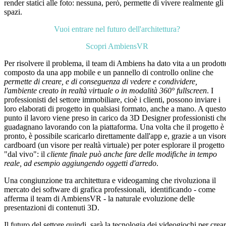
render statici alle foto: nessuna, però, permette di vivere realmente gli
spazi.
Vuoi entrare nel futuro dell'architettura?
Scopri AmbiensVR
Per risolvere il problema, il team di Ambiens ha dato vita a un prodott
composto da una app mobile e un pannello di controllo online che
permette di creare, e di conseguenza di vedere e condividere,
l'ambiente creato in realtà virtuale o in modalità 360° fullscreen
. I
professionisti del settore immobiliare, cioè i clienti, possono inviare i
loro elaborati di progetto in qualsiasi formato, anche a mano. A questo
punto il lavoro viene preso in carico da 3D Designer professionisti ch
guadagnano lavorando con la piattaforma. Una volta che il progetto è
pronto, è possibile scaricarlo direttamente dall'app e, grazie a un visor
cardboard (un visore per realtà virtuale) per poter esplorare il progetto
"dal vivo": il
cliente finale può anche fare delle modifiche in tempo
reale, ad esempio aggiungendo oggetti d'arredo
.
Una congiunzione tra architettura e videogaming che rivoluziona il
mercato dei software di grafica professionali, identificando - come
afferma il team di AmbiensVR - la naturale evoluzione delle
presentazioni di contenuti 3D.
Il futuro del settore quindi, sarà la tecnologia dei videogiochi per crea