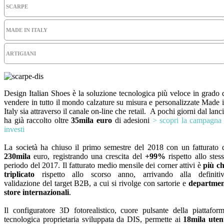
SCARPE
MADE IN ITALY
ARTIGIANI
Design Italian Shoes è la soluzione tecnologica più veloce in grado 
vendere in tutto il mondo calzature su misura e personalizzate Made 
Italy sia attraverso il canale on-line che retail. A pochi giorni dal lanc
ha già raccolto oltre
35mila euro
di adesioni
> scopri la campagna
investi
La società ha chiuso il primo semestre del 2018 con un fatturato 
230mila
euro, registrando una crescita del
+99%
rispetto allo stes
periodo del 2017. Il fatturato medio mensile dei corner attivi è
più c
triplicato
rispetto allo scorso anno, arrivando alla definiti
validazione del target B2B, a cui si rivolge con sartorie e
departme
store internazionali
.
Il configuratore 3D fotorealistico, cuore pulsante della piattafor
tecnologica proprietaria sviluppata da DIS, permette ai
18mila uten