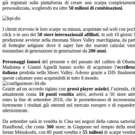
già registrati sulla piattaforma di creare una scarpa completamen
personalizzata, scegliendo tra oltre
50 milioni di combinazioni
.
I clienti ricevono le loro scarpe su misura, acquistate sul web con poc
click o in uno dei
50 store internazionali affiliati
, in soli 10 giorni: 
produzione avviene nella rinomata Shoes Valley marchigiana, da par
di botteghe artigiane dove il saper fare dei maestri calzolai vie
tramandato di generazione in generazione da
200 anni
.
Personaggi famosi
del presente e del passato del calibro di Obam
Madonna e Gianni Agnelli hanno scelto di acquistare l’
eccellen
italiana
prodotta nella Shoes Valley. Adesso grazie a DIS finalmen
queste calzature sono acquistabili in tutto il mondo.
Grazie ad un accordo siglato con
grossi player asiatici
, l’azienda, c
attualmente conta
18 punti vendita
attivi, arriverà a 50 store atti
entro la fine di settembre 2018, che le permetteranno di incrementa
fortemente i risultati già ottenuti nel mercato europeo e di espander
ulteriormente.
Da settembre sarà in vendita in Cina nei negozi della catena sartoria
Handbond, che conta
300
store; in Giappone nel tempio della mo
Isetan Mitsukoshi, con 80 punti vendita e
55 milioni
di scarpe vendu