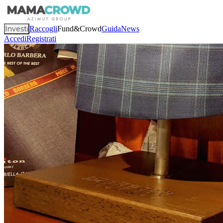
Investi
Raccogli
Fund&Crowd
Guida
News
Accedi
Registrati