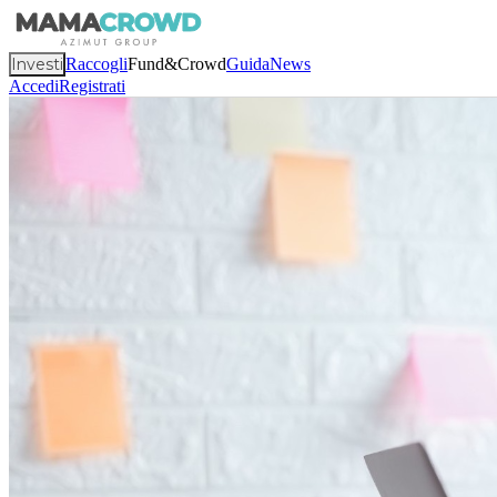
Investi
Raccogli
Fund&Crowd
Guida
News
Accedi
Registrati