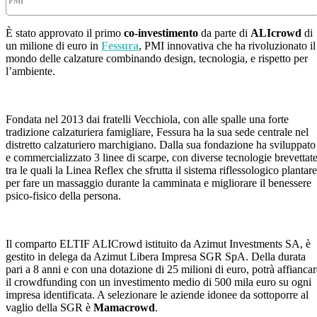
PMI
È stato approvato il primo
co-investimento
da parte di
ALIcrowd
di
un milione di euro in
Fessura
, PMI innovativa che ha rivoluzionato il
mondo delle calzature combinando design, tecnologia, e rispetto per
l’ambiente.
Fondata nel 2013 dai fratelli Vecchiola, con alle spalle una forte
tradizione calzaturiera famigliare, Fessura ha la sua sede centrale nel
distretto calzaturiero marchigiano. Dalla sua fondazione ha sviluppato
e commercializzato 3 linee di scarpe, con diverse tecnologie brevettat
tra le quali la Linea Reflex che sfrutta il sistema riflessologico plantare
per fare un massaggio durante la camminata e migliorare il benessere
psico-fisico della persona.
Il comparto ELTIF ALICrowd istituito da Azimut Investments SA, è
gestito in delega da Azimut Libera Impresa SGR SpA. Della durata
pari a 8 anni e con una dotazione di 25 milioni di euro, potrà affiancar
il crowdfunding con un investimento medio di 500 mila euro su ogni
impresa identificata. A selezionare le aziende idonee da sottoporre al
vaglio della SGR è
Mamacrowd
.