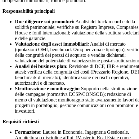
di operatori immobiliari, fondi e promotori.
Responsabilità principali
Due diligence sui promotori:
Analisi del track record e della
solidità patrimoniale; verifiche su Registro Imprese, Companies
House e fonti internazionali; valutazione della struttura societar
e delle garanzie.
Valutazione degli asset immobiliari:
Analisi di mercato
(quotazioni OMI, benchmark €/mq per zona e tipologia); verifi
della congruità dei prezzi di acquisto e vendita dichiarati;
valutazione del potenziale di valorizzazione post-ristrutturazion
Analisi dei business plan:
Revisione di DCF, IRR e rendiment
attesi; verifica della congruità dei costi (Prezzario Regione, DEI
benchmark di mercato); identificazione dei rischi operativi,
autorizzativi e di mercato.
Strutturazione e monitoraggio:
Supporto nella strutturazione
delle campagne (normativa ECSP/CONSOB); redazione di
memo di valutazione; monitoraggio stato avanzamento lavori de
progetti in portafoglio; gestione comunicazioni con promotori e
investitori.
Requisiti richiesti
Formazione:
Laurea in Economia, Ingegneria Gestionale,
Architettura o discipline affini. (Master in Real Estate come