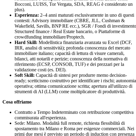
Bocconi, LUISS, Tor Vergata, SDA, REAG è considerato un
plus).
Esperienza:
2–4 anni maturati esclusivamente in uno di questi
contesti: Advisory immobiliare (CBRE, JLL, Cushman &
Wakefield, Savills, BNP RE ecc.), SGR / Fondi di investimento
Structured finance / Real Estate bancario, o Piattaforme di
crowdfunding immobiliare/Proptech.
Hard Skill:
Modellistica finanziaria avanzata su Excel (DCF,
IRR, analisi di sensitività); profonda conoscenza del mercato
immobiliare italiano; capacità di lettura di visure camerali,
bilanci, atti notarili e perizie; conoscenza della normativa di
riferimento (ECSP, CONSOB, TUF) e dei prezzari per la
validazione costi (es. DEI).
Soft Skill:
Capacità di sintesi per produrre memo decision-
ready; scetticismo costruttivo per identificare i rischi; autonomia
operativa; ottima comunicazione scritta; apertura all'utilizzo di
strumenti di AI (LLM) come moltiplicatore di produttività.
Cosa offriamo
Contratto a Tempo Indeterminato con retribuzione competitiva
commisurata all'esperienza.
Sede: Milano. Modalità full remote, richiesta flessibilità di
spostamento tra Milano e Roma per esigenze commerciali. Nei
primi due mesi è previsto un periodo di induction con presenza