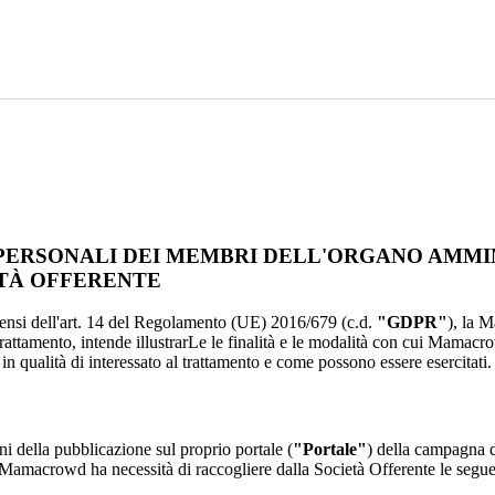
PERSONALI DEI MEMBRI DELL'ORGANO AMMIN
TÀ OFFERENTE
i sensi dell'art. 14 del Regolamento (UE) 2016/679 (c.d.
"GDPR"
), la 
trattamento, intende illustrarLe le finalità e le modalità con cui Mamacrow
in qualità di interessato al trattamento e come possono essere esercitati.
i della pubblicazione sul proprio portale (
"Portale"
) della campagna 
, Mamacrowd ha necessità di raccogliere dalla Società Offerente le seguen