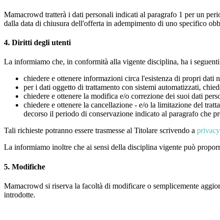
Mamacrowd tratterà i dati personali indicati al paragrafo 1 per un pe
dalla data di chiusura dell'offerta in adempimento di uno specifico obbl
4. Diritti degli utenti
La informiamo che, in conformità alla vigente disciplina, ha i seguenti d
chiedere e ottenere informazioni circa l'esistenza di propri dati 
per i dati oggetto di trattamento con sistemi automatizzati, chiede
chiedere e ottenere la modifica e/o correzione dei suoi dati perso
chiedere e ottenere la cancellazione - e/o la limitazione del tratt
decorso il periodo di conservazione indicato al paragrafo che p
Tali richieste potranno essere trasmesse al Titolare scrivendo a
priva
La informiamo inoltre che ai sensi della disciplina vigente può proporre
5. Modifiche
Mamacrowd si riserva la facoltà di modificare o semplicemente aggiorn
introdotte.