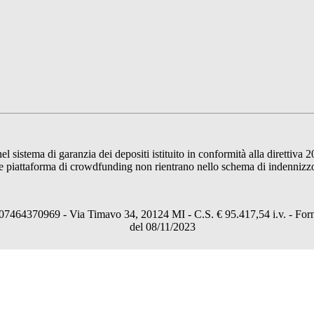
sistema di garanzia dei depositi istituito in conformità alla direttiva 2
 piattaforma di crowdfunding non rientrano nello schema di indennizzo de
64370969 - Via Timavo 34, 20124 MI - C.S. € 95.417,54 i.v. - Fornito
del 08/11/2023