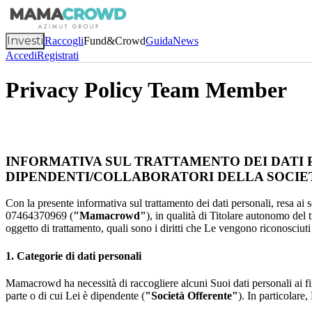
Investi
Raccogli
Fund&Crowd
Guida
News
Accedi
Registrati
Privacy Policy Team Member
INFORMATIVA SUL TRATTAMENTO DEI DATI 
DIPENDENTI/COLLABORATORI DELLA SOCIE
Con la presente informativa sul trattamento dei dati personali, resa a
07464370969 (
"Mamacrowd"
), in qualità di Titolare autonomo del 
oggetto di trattamento, quali sono i diritti che Le vengono riconosciuti 
1. Categorie di dati personali
Mamacrowd ha necessità di raccogliere alcuni Suoi dati personali ai fin
parte o di cui Lei è dipendente (
"Società Offerente"
). In particolare