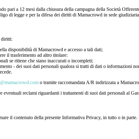
riodo pari a 12 mesi dalla chiusura della campagna della Società Offere
igo di legge e per la difesa dei diritti di Mamacrowd in sede giudiziaria
iritti:
nella disponibilità di Mamacrowd e accesso a tali dati;
re il trasferimento ad altro titolare:
nali se ritiene che siano inaccurati o incompleti;
amento - dei suoi dati personali qualora si tratti di dati o informazioni n
recede.
cy@mamacrowd.com
o tramite raccomandata A/R indirizzata a Mamacrow
 eventuali reclami riguardanti i trattamenti di suoi dati personali al Gar
are il contenuto della presente Informativa Privacy, in tutto o in par