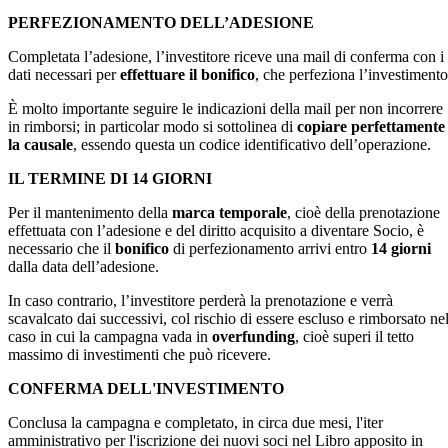
PERFEZIONAMENTO DELL’ADESIONE
Completata l’adesione, l’investitore riceve una mail di conferma con i
dati necessari per
effettuare il bonifico
, che perfeziona l’investimento
È molto importante seguire le indicazioni della mail per non incorrere
in rimborsi; in particolar modo si sottolinea di
copiare perfettamente
la causale
, essendo questa un codice identificativo dell’operazione.
IL TERMINE DI 14 GIORNI
Per il mantenimento della
marca temporale
, cioè della prenotazione
effettuata con l’adesione e del diritto acquisito a diventare Socio, è
necessario che il
bonifico
di perfezionamento arrivi entro
14 giorni
dalla data dell’adesione.
In caso contrario, l’investitore perderà la prenotazione e verrà
scavalcato dai successivi, col rischio di essere escluso e rimborsato ne
caso in cui la campagna vada in
overfunding
, cioè superi il tetto
massimo di investimenti che può ricevere.
CONFERMA DELL'INVESTIMENTO
Conclusa la campagna e completato, in circa due mesi, l'iter
amministrativo per l'iscrizione dei nuovi soci nel Libro apposito in