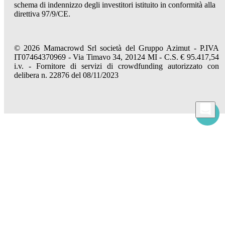
schema di indennizzo degli investitori istituito in conformità alla
direttiva 97/9/CE.
© 2026 Mamacrowd Srl società del Gruppo Azimut - P.IVA
IT07464370969 - Via Timavo 34, 20124 MI - C.S. € 95.417,54
i.v. - Fornitore di servizi di crowdfunding autorizzato con
delibera n. 22876 del 08/11/2023
Permettici di conoscerti meglio
Mamacrowd e partner operano globalmente e possono, previa acquisizione del tuo
consenso attraverso i comandi "Accetta tutto", "Accetta solo i necessari" o "Imposta