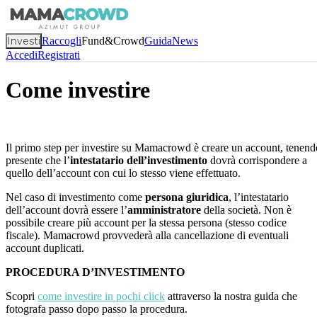
Investi
Raccogli
Fund&Crowd
Guida
News
Accedi
Registrati
Come investire
Il primo step per investire su Mamacrowd è creare un account, tenend
presente che l’
intestatario dell’investimento
dovrà corrispondere a
quello dell’account con cui lo stesso viene effettuato.
Nel caso di investimento come
persona giuridica
, l’intestatario
dell’account dovrà essere l’
amministratore
della società. Non è
possibile creare più account per la stessa persona (stesso codice
fiscale). Mamacrowd provvederà alla cancellazione di eventuali
account duplicati.
PROCEDURA D’INVESTIMENTO
Scopri
come investire in pochi click
attraverso la nostra guida che
fotografa passo dopo passo la procedura.