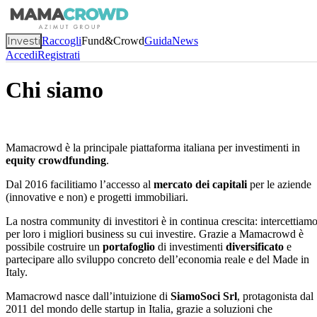
Investi
Raccogli
Fund&Crowd
Guida
News
Accedi
Registrati
Chi siamo
Mamacrowd è la principale piattaforma italiana per investimenti in
equity crowdfunding
.
Dal 2016 facilitiamo l’accesso al
mercato dei capitali
per le aziende
(innovative e non) e progetti immobiliari.
La nostra community di investitori è in continua crescita: intercettiam
per loro i migliori business su cui investire. Grazie a Mamacrowd è
possibile costruire un
portafoglio
di investimenti
diversificato
e
partecipare allo sviluppo concreto dell’economia reale e del Made in
Italy.
Mamacrowd nasce dall’intuizione di
SiamoSoci Srl
, protagonista dal
2011 del mondo delle startup in Italia, grazie a soluzioni che