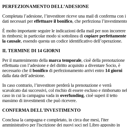
PERFEZIONAMENTO DELL’ADESIONE
Completata l’adesione, l’investitore riceve una mail di conferma con i
dati necessari per
effettuare il bonifico
, che perfeziona l’investimento
È molto importante seguire le indicazioni della mail per non incorrere
in rimborsi; in particolar modo si sottolinea di
copiare perfettamente
la causale
, essendo questa un codice identificativo dell’operazione.
IL TERMINE DI 14 GIORNI
Per il mantenimento della
marca temporale
, cioè della prenotazione
effettuata con l’adesione e del diritto acquisito a diventare Socio, è
necessario che il
bonifico
di perfezionamento arrivi entro
14 giorni
dalla data dell’adesione.
In caso contrario, l’investitore perderà la prenotazione e verrà
scavalcato dai successivi, col rischio di essere escluso e rimborsato ne
caso in cui la campagna vada in
overfunding
, cioè superi il tetto
massimo di investimenti che può ricevere.
CONFERMA DELL'INVESTIMENTO
Conclusa la campagna e completato, in circa due mesi, l'iter
amministrativo per l'iscrizione dei nuovi soci nel Libro apposito in