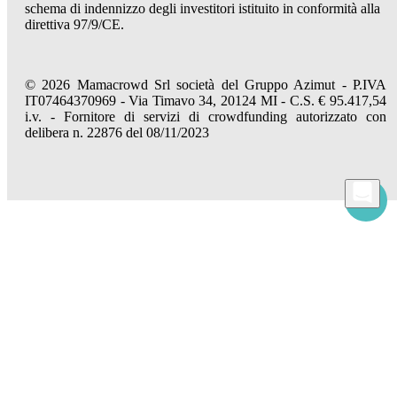
schema di indennizzo degli investitori istituito in conformità alla
direttiva 97/9/CE.
© 2026 Mamacrowd Srl società del Gruppo Azimut - P.IVA
IT07464370969 - Via Timavo 34, 20124 MI - C.S. € 95.417,54
i.v. - Fornitore di servizi di crowdfunding autorizzato con
delibera n. 22876 del 08/11/2023
Permettici di conoscerti meglio
Mamacrowd e partner operano globalmente e possono, previa acquisizione del tuo
consenso attraverso i comandi "Accetta tutto", "Accetta solo i necessari" o "Imposta