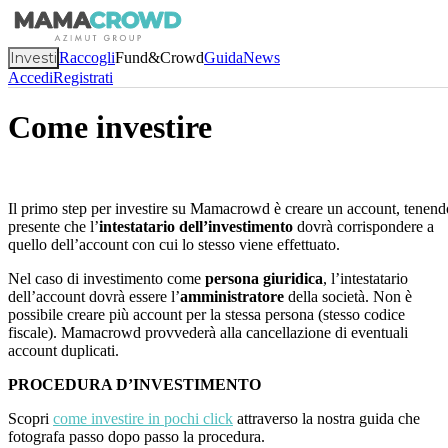
Investi
Raccogli
Fund&Crowd
Guida
News
Accedi
Registrati
Come investire
Il primo step per investire su Mamacrowd è creare un account, tenend
presente che l’
intestatario dell’investimento
dovrà corrispondere a
quello dell’account con cui lo stesso viene effettuato.
Nel caso di investimento come
persona giuridica
, l’intestatario
dell’account dovrà essere l’
amministratore
della società. Non è
possibile creare più account per la stessa persona (stesso codice
fiscale). Mamacrowd provvederà alla cancellazione di eventuali
account duplicati.
PROCEDURA D’INVESTIMENTO
Scopri
come investire in pochi click
attraverso la nostra guida che
fotografa passo dopo passo la procedura.