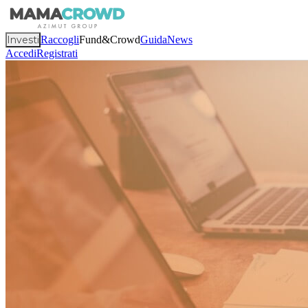
Investi
Raccogli
Fund&Crowd
Guida
News
Accedi
Registrati