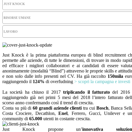
JUST KNOCK
RISORSE UMANE
LAVORO
Just Knock è la prima piattaforma europea di blind recruitment c
permette alle aziende, di tutte le dimensioni, di trovare in modo rapi
ed efficace i migliori collaboratori e ai candidati di essere valuta
anonimamente (modalità “Blind”) attraverso le proprie skills e attitudi
e non solo dalle info presenti nel CV. Ha già raccolto
150mila
eur
raggiungendo il
124%
di overfudning
> scopri la campagna e investi
La società ha chiuso il 2017
triplicando il fatturato
del 2016 
raggiungendo già nei primi 5 mesi del 2018 l’intero fatturato del
scorso anno confermando così il trend di crescita.
Conta su più di
60 grandi aziende clienti
tra cui
Bosch
, Banca Sell
Costa Crociere, Decathlon,
Enel
, Ferrero, Gucci, Unilever e u
community di
65.000
utenti in costante crescita.
Just Knock propone un’
innovativa soluzion