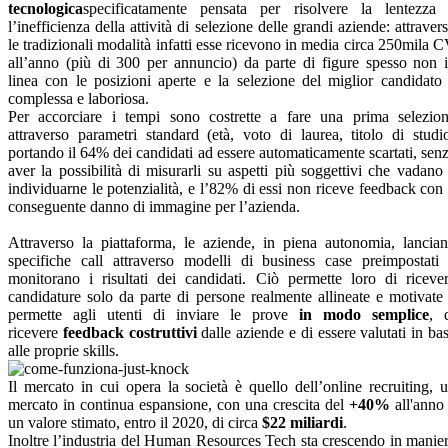
tecnologica
specificatamente pensata per risolvere la lentezza
l’inefficienza della attività di selezione delle grandi aziende: attraver
le tradizionali modalità infatti esse ricevono in media circa 250mila 
all’anno (più di 300 per annuncio) da parte di figure spesso non 
linea con le posizioni aperte e la selezione del miglior candidato
complessa e laboriosa.
Per accorciare i tempi sono costrette a fare una prima selezio
attraverso parametri standard (età, voto di laurea, titolo di studi
portando il 64% dei candidati ad essere automaticamente scartati, sen
aver la possibilità di misurarli su aspetti più soggettivi che vadano
individuarne le potenzialità, e l’82% di essi non riceve feedback con 
conseguente danno di immagine per l’azienda.
Attraverso la piattaforma, le aziende, in piena autonomia, lancia
specifiche call attraverso modelli di business case preimpostati
monitorano i risultati dei candidati. Ciò permette loro di riceve
candidature solo da parte di persone realmente allineate e motivate
permette agli utenti di inviare le prove
in modo semplice
, 
ricevere
feedback costruttivi
dalle aziende e di essere valutati in ba
alle proprie skills.
Il mercato in cui opera la società è quello dell’online recruiting, 
mercato in continua espansione, con una crescita del
+40%
all'anno
un valore stimato, entro il 2020, di circa
$22 miliardi
.
Inoltre l’industria del Human Resources Tech sta crescendo in manie