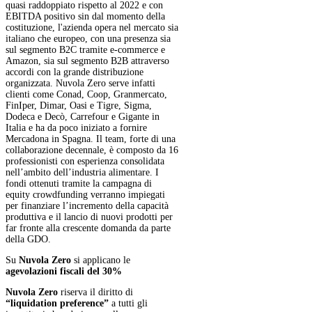
quasi raddoppiato rispetto al 2022 e con
EBITDA positivo sin dal momento della
costituzione, l'azienda opera nel mercato sia
italiano che europeo, con una presenza sia
sul segmento B2C tramite e-commerce e
Amazon, sia sul segmento B2B attraverso
accordi con la grande distribuzione
organizzata. Nuvola Zero serve infatti
clienti come Conad, Coop, Granmercato,
FinIper, Dimar, Oasi e Tigre, Sigma,
Dodeca e Decò, Carrefour e Gigante in
Italia e ha da poco iniziato a fornire
Mercadona in Spagna. Il team, forte di una
collaborazione decennale, è composto da 16
professionisti con esperienza consolidata
nell’ambito dell’industria alimentare. I
fondi ottenuti tramite la campagna di
equity crowdfunding verranno impiegati
per finanziare l’incremento della capacità
produttiva e il lancio di nuovi prodotti per
far fronte alla crescente domanda da parte
della GDO.
Su
Nuvola Zero
si applicano le
agevolazioni fiscali del 30%
Nuvola Zero
riserva il diritto di
“liquidation preference”
a tutti gli