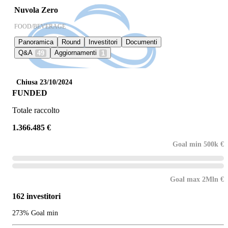
Nuvola Zero
FOOD/BEVERAGE
Panoramica
Round
Investitori
Documenti
Q&A
Aggiornamenti
49
1
Chiusa 23/10/2024
FUNDED
Totale raccolto
1.366.485 €
Goal min 500k €
Goal max 2Mln €
162 investitori
273% Goal min