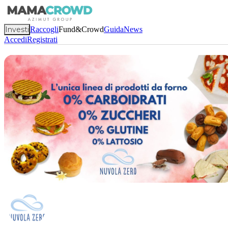
Investi
Raccogli
Fund&Crowd
Guida
News
Accedi
Registrati