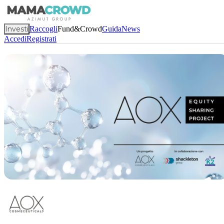
Investi
Raccogli
Fund&Crowd
Guida
News
Accedi
Registrati