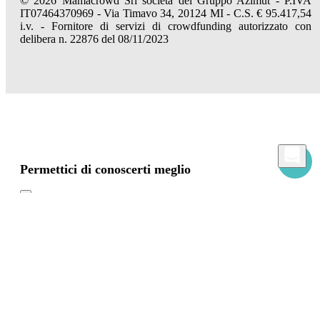
© 2026 Mamacrowd Srl società del Gruppo Azimut - P.IVA
IT07464370969 - Via Timavo 34, 20124 MI - C.S. € 95.417,54
i.v. - Fornitore di servizi di crowdfunding autorizzato con
delibera n. 22876 del 08/11/2023
Permettici di conoscerti meglio
Mamacrowd e partner operano globalmente e possono, previa acquisizione del tuo
consenso attraverso i comandi "Accetta tutto", "Accetta solo i necessari" o "Imposta
preferenze", utilizzare cookie per fini statistici, pubblicitari e anche di profilazione,
propri o di terzi, per modulare la fornitura del servizio in modo personalizzato e in
linea con le tue preferenze.
In caso di rifiuto utilizzeremo solo i cookie necessari. Per maggiori informazioni, leggi
la nostra
Cookies Policy