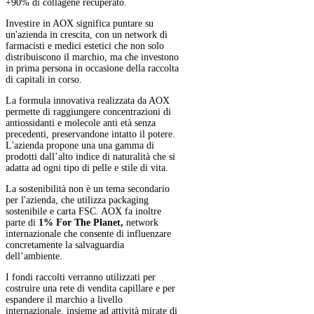
+90% di collagene recuperato.
Investire in AOX significa puntare su
un'azienda in crescita, con un network di
farmacisti e medici estetici che non solo
distribuiscono il marchio, ma che investono
in prima persona in occasione della raccolta
di capitali in corso.
La formula innovativa realizzata da AOX
permette di raggiungere concentrazioni di
antiossidanti e molecole anti età senza
precedenti, preservandone intatto il potere.
L'azienda propone una una gamma di
prodotti dall’alto indice di naturalità che si
adatta ad ogni tipo di pelle e stile di vita.
La sostenibilità non è un tema secondario
per l'azienda, che utilizza packaging
sostenibile e carta FSC. AOX fa inoltre
parte di
1% For The Planet,
network
internazionale che consente di influenzare
concretamente la salvaguardia
dell’ambiente.
I fondi raccolti verranno utilizzati per
costruire una rete di vendita capillare e per
espandere il marchio a livello
internazionale, insieme ad attività mirate di